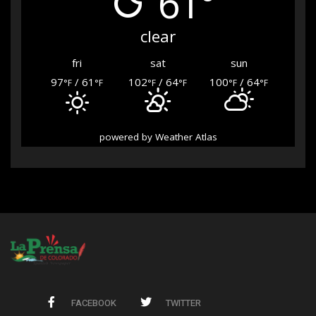
61°
clear
fri
sat
sun
97
/ 61
102
/ 64
100
/ 64
°F
°F
°F
°F
°F
°F
powered by
Weather Atlas
FACEBOOK
TWITTER