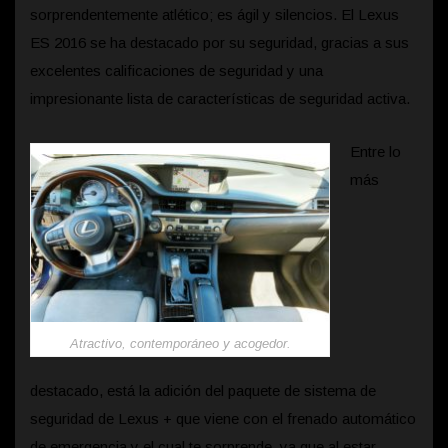
sorprendentemente atlético; es ágil y silencios. El Lexus
ES 2016 se ha destacado por su seguridad, gracias a sus
excelentes calificaciones de seguridad y una
impresionante lista de características de seguridad activa.
Entre lo
más
Atractivo, contemporáneo y acogedor.
destacado, está la adición del paquete de sistema de
seguridad de Lexus + que viene con el frenado automático
de emergencia y el cual te sorprende, ya que al estar