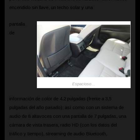
encendido sin llave, un techo solar y una
pantalla
de
Espacioso…
información de color de 4.2 pulgadas (frente a 3,5
pulgadas del año pasado); así como con un sistema de
audio de 8 altavoces con una pantalla de 7 pulgadas, una
cámara de vista trasera, radio HD (con los datos del
tráfico y tiempo), streaming de audio Bluetooth,