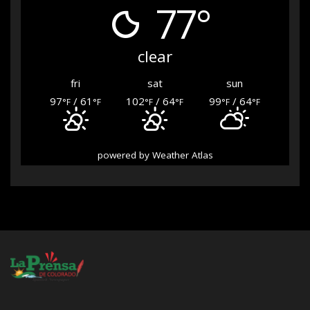
77°
clear
fri
sat
sun
97
/ 61
102
/ 64
99
/ 64
°F
°F
°F
°F
°F
°F
powered by
Weather Atlas