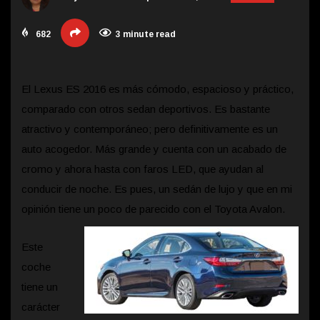
682
3 minute read
El Lexus ES 2016 es más cómodo, espacioso y práctico,
comparado con otros sedan deportivos. Es bastante
atractivo y contemporáneo; pero definitivamente es un
auto acogedor. Más grande y cuenta con un acabado de
cromo y ahora hasta con faros LED, que ayudan al
conducir de noche. Es pues, un sedán de lujo y que
en mi
opinión tiene un poco de parecido con el Toyota Avalon.
Este
coche
tiene un
carácter