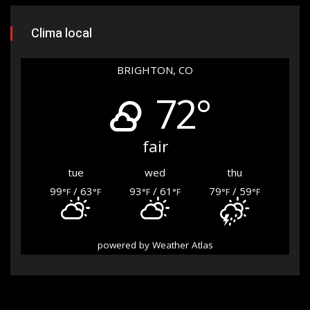
Clima local
BRIGHTON, CO
72°
fair
tue
wed
thu
99
/ 63
93
/ 61
79
/ 59
°F
°F
°F
°F
°F
°F
powered by
Weather Atlas