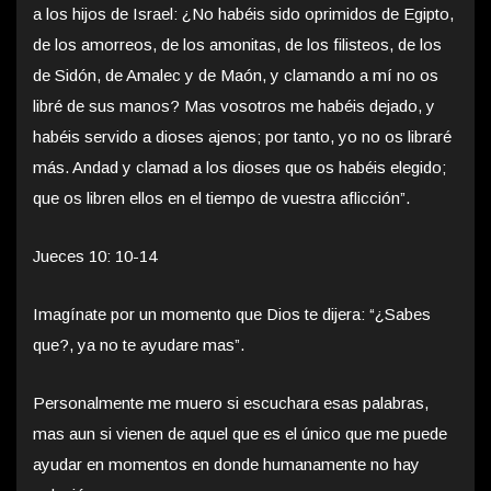
a los hijos de Israel: ¿No habéis sido oprimidos de Egipto,
de los amorreos, de los amonitas, de los filisteos, de los
de Sidón, de Amalec y de Maón, y clamando a mí no os
libré de sus manos? Mas vosotros me habéis dejado, y
habéis servido a dioses ajenos; por tanto, yo no os libraré
más. Andad y clamad a los dioses que os habéis elegido;
que os libren ellos en el tiempo de vuestra aflicción”.
Jueces 10: 10-14
Imagínate por un momento que Dios te dijera: “¿Sabes
que?, ya no te ayudare mas”.
Personalmente me muero si escuchara esas palabras,
mas aun si vienen de aquel que es el único que me puede
ayudar en momentos en donde humanamente no hay