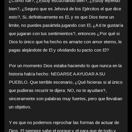
¿Cómo fue?, ¿Estoy escuchando bien?, ¿Estoy leyendo
bien?, ¿Seguro que es Jehová de los Ejércitos el que dice
esto?, Si, definitivamente es El, y es que Dios tiene un
limite, no puedes pasártela jugando con El, ¿A ti te gustaría
que jugaran con tus sentimientos?, entonces ¿Por qué si
Dios lo único que ha hecho es amarte con amor eterno, le
pagas alejándote de El y olvidando tu pacto con El?
Por un momento Dios estaba haciendo lo que nunca en la
historia había hecho: NEGARSE A AYUDAR A SU
PUEBLO. Que terrible escenario, ¿Qué hicieras si al único
que pudieras recurrir te dijera: NO, no te ayudare?,
sinceramente son palabras muy fuertes, pero que llevaban
un objetivo.
Y es que no podemos reprochar las formas de actuar de
Dios, El siempre sabe el porque y el para que de todo y