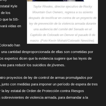
estatal Kyle
Taylor Rhodes, director ejecutivo de Rocky
Mountain Gun Owners, regresa a su asiento
 de los
después de testificar en contra de un proyecto de
jo que la SB-
ley de prevención de la violencia armada durante
lvará vidas en
una audiencia del comité del Senado en el
Capitolio de Colorado en Denver el pasado 8 de
marzo. (Foto:Kevin Mohatt/Colorado Newsline).
Colorado han
una cantidad desproporcionada de ellas son cometidas por
os expertos dicen que la evidencia sugiere que las leyes de
as para reducir los suicidios de jóvenes.
atro proyectos de ley de control de armas promulgados por
 junto con medidas para imponer un período de espera de tres
 la ley estatal de Orden de Protección contra Riesgos
os sobrevivientes de violencia armada. para demandar a la