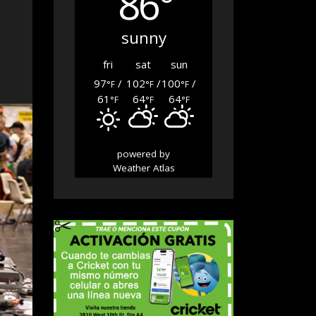
86°
sunny
fri
sat
sun
97
/
102
/
100
/
°F
°F
°F
61
64
64
°F
°F
°F
powered by
Weather Atlas