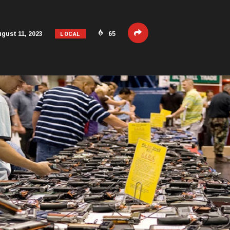
LOCAL
gust 11, 2023
65