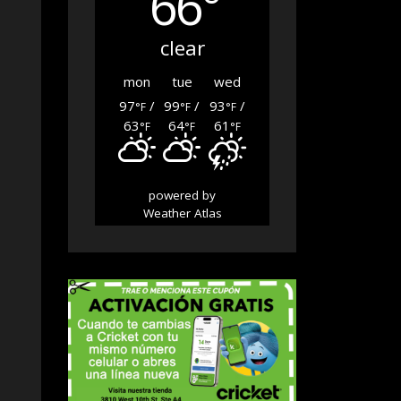
66°
clear
mon
tue
wed
97
/
99
/
93
/
°F
°F
°F
63
64
61
°F
°F
°F
powered by
Weather Atlas