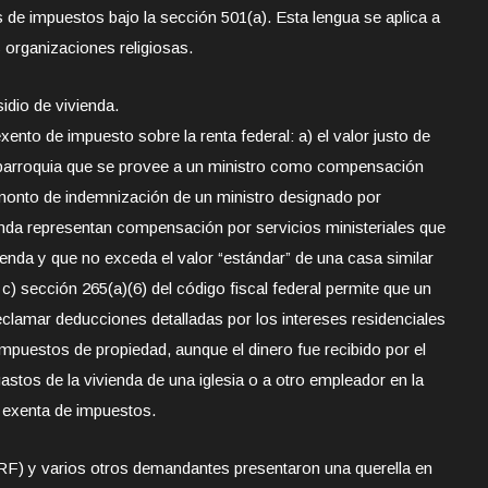
s de impuestos bajo la sección 501(a). Esta lengua se aplica a
s organizaciones religiosas.
idio de vivienda.
exento de impuesto sobre la renta federal: a) el valor justo de
o parroquia que se provee a un ministro como compensación
l monto de indemnización de un ministro designado por
nda representan compensación por servicios ministeriales que
vienda y que no exceda el valor “estándar” de una casa similar
 c) sección 265(a)(6) del código fiscal federal permite que un
eclamar deducciones detalladas por los intereses residenciales
mpuestos de propiedad, aunque el dinero fue recibido por el
 gastos de la vivienda de una iglesia o a otro empleador en la
á exenta de impuestos.
FRF) y varios otros demandantes presentaron una querella en