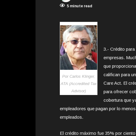
5 minute read
3.- Crédito par
empresas. Much
que proporcion
califican para u
Por Carlos Klinger,
Care Act. El cr
ATA (Accredited Tax
Advisor)
para ofrecer co
cobertura que 
empleadores que pagan por lo menos la
empleados.
El crédito máximo fue 35% por ciento