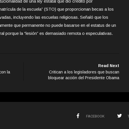
tucionalidad de una ley estatal que dio crédito por
matrícula de la escuela” (STO) que proporcionan becas a los
vadas, incluyendo las escuelas religiosas. Señaló que los
camente que permanente no puede basarse en el estatus de un
l porque la “lesión” es demasiado remota o especulativas.
Read Next
con la
Critican a los legisladores que buscan
bloquear acción del Presidente Obama
FACEBOOK