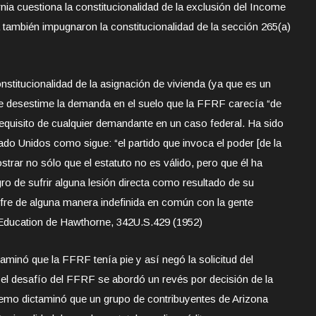
fornia cuestiona la constitucionalidad de la exclusión del Income
 también impugnaron la constitucionalidad de la sección 265(a)
onstitucionalidad de la asignación de vivienda (ya que es un
l que desestime la demanda en el suelo que la FFRF carecía “de
requisito de cualquier demandante en un caso federal. Ha sido
ado Unidos como sigue: “el partido que invoca el poder [de la
trar no sólo que el estatuto no es válido, pero que él ha
ro de sufrir alguna lesión directa como resultado de su
fre de alguna manera indefinida en común con la gente
Education de Hawthorne, 342U.S.429 (1952)
ictaminó que la FFRF tenía pie y así negó la solicitud del
 el desafío del FFRF se abordó un revés por decisión de la
emo dictaminó que un grupo de contribuyentes de Arizona