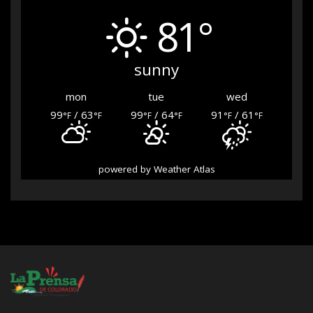
81°
sunny
mon
tue
wed
99
/ 63
99
/ 64
91
/ 61
°F
°F
°F
°F
°F
°F
powered by
Weather Atlas