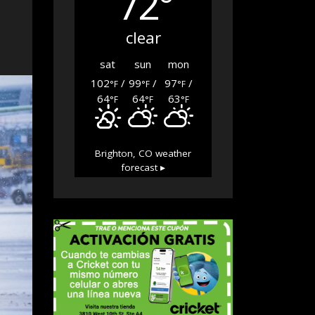
72°
clear
sat
sun
mon
102
/
99
/
97
/
°F
°F
°F
64
64
63
°F
°F
°F
Brighton, CO
weather
forecast ▸