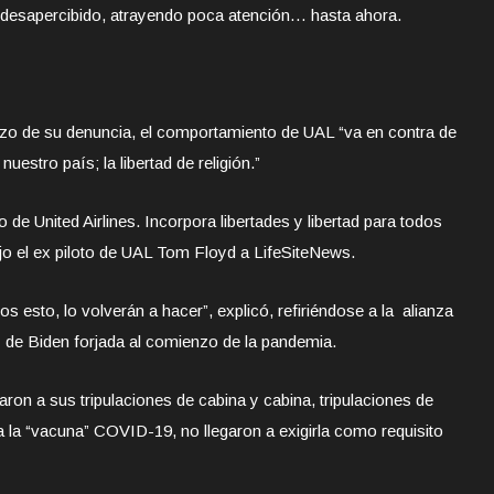
o desapercibido, atrayendo poca atención… hasta ahora.
zo de su denuncia, el comportamiento de UAL “va en contra de
uestro país; la libertad de religión.”
o de United Airlines. Incorpora libertades y libertad para todos
jo el ex piloto de UAL Tom Floyd a LifeSiteNews.
 esto, lo volverán a hacer”, explicó, refiriéndose a la alianza
n de Biden forjada al comienzo de la pandemia.
ron a sus tripulaciones de cabina y cabina, tripulaciones de
a la “vacuna” COVID-19, no llegaron a exigirla como requisito