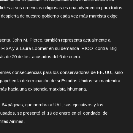
ieles a sus creencias religiosas es una advertencia para todos
n despierta de nuestro gobierno cada vez más marxista exige
resenta, John M. Pierce, también representa actualmente a
de FISA y a Laura Loomer en su demanda RICO contra Big
s de 20 de los acusados del 6 de enero.
ormes consecuencias para los conservadores de EE. UU., sino
papel en la determinación de si Estados Unidos se mantendrá
 más hacia una existencia marxista inhumana.
64 páginas, que nombra a UAL, sus ejecutivos y los
cusados, se presentó el 19 de enero en el condado de
ited Airlines.