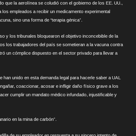
 que la aerolínea se coludió con el gobierno de los EE. UU.,
 a los empleados a recibir un medicamento experimental
acuna, sino una forma de “terapia génica”.
 y los tribunales bloquearon el objetivo inconcebible de la
dos los trabajadores del país se sometieran a la vacuna contra
ró un cómplice dispuesto en el sector privado para llevar a
se han unido en esta demanda legal para hacerle saber a UAL
ngañar, coaccionar, acosar e infligir daño físico grave a los
cer cumplir un mandato médico infundado, injustificable y
anario en la mina de carbón”.
dilla de su empleador en respuesta a su sincero intento de