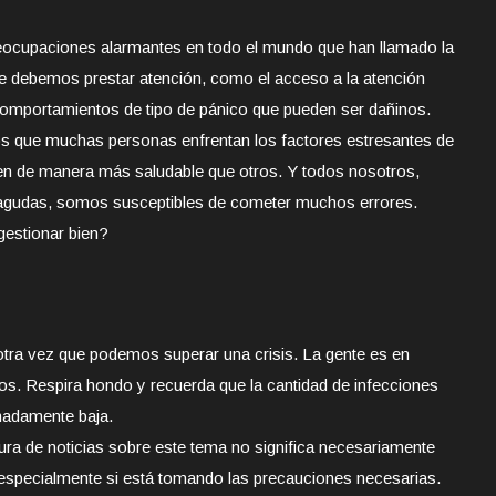
eocupaciones alarmantes en todo el mundo que han llamado la
ue debemos prestar atención, como el acceso a la atención
omportamientos de tipo de pánico que pueden ser dañinos.
 que muchas personas enfrentan los factores estresantes de
en de manera más saludable que otros. Y todos nosotros,
gudas, somos susceptibles de cometer muchos errores.
estionar bien?
otra vez que podemos superar una crisis. La gente es en
os. Respira hondo y recuerda que la cantidad de infecciones
madamente baja.
ra de noticias sobre este tema no significa necesariamente
 especialmente si está tomando las precauciones necesarias.