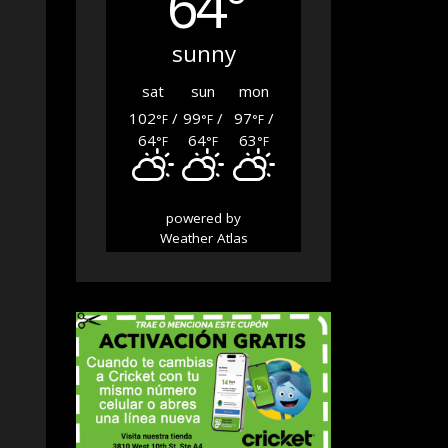
64°
sunny
sat
sun
mon
102
/
99
/
97
/
°F
°F
°F
64
64
63
°F
°F
°F
powered by
Weather Atlas