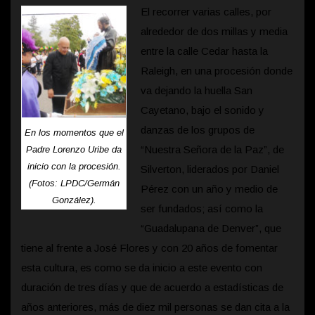
El recorrer varias calles, por
alrededor de dos millas y media
entre la calle Cedar hasta la
Raleigh, en una procesión donde
va dejando la huella San
Cayetano, bajo el sonido y
danzas de los grupos de
En los momentos que el
“Nuestra Señora de la Paz”, de
Padre Lorenzo Uribe da
inicio con la procesión.
Silverton, liderados por Daniel
(Fotos: LPDC/Germán
Pérez con un año y medio de
González).
ser fundados; así como la
“Guadalupana de Denver”, que
tiene al frente a José Flores y con 20 años de fomentar
esta cultura, es como se da inicio a este evento con
duración de tres días y que de acuerdo a estadísticas de
años anteriores, más de diez mil personas se dan cita a la