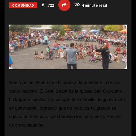
COMUNIDAD
722
4 minute read
Son más de 70 años de historia y de mantener la fe a su
santo patrono. El Gran Bazar de la Iglesia San Cayetano
ha logrado inculcar los valores de la familia de generación
en generación, logrando que no solo los feligreses se
unan a este festejo, sino también los negocios y medios
de comunicación.