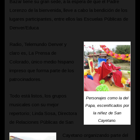
Bazar tiene su gran sede, a la espera de que el Padre
Lorenzo de la bienvenida, lleve a cabo la bendición de los
lugares participantes, entre ellos las Escuelas Públicas de
Denver/Educa
Radio, Telemundo Denver y
claro es, La Prensa de
Colorado, único medio hispano
impreso que forma parte de los
patrocinadores.
Todo está listos, los grupos
Personajes como la del
musicales con su mejor
Papa, escenificados por
repertorio; Linda Sosa, Directora
la niñez de San
Cayetano.
de Relaciones Públicas de San
Cayetano organizando parte del