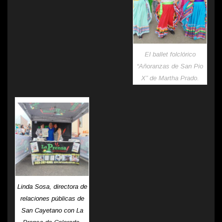
El ballet folclórico
“Añoranzas de San Pio
X” de Martha Prado.
Linda Sosa, directora de
relaciones públicas de
San Cayetano con La