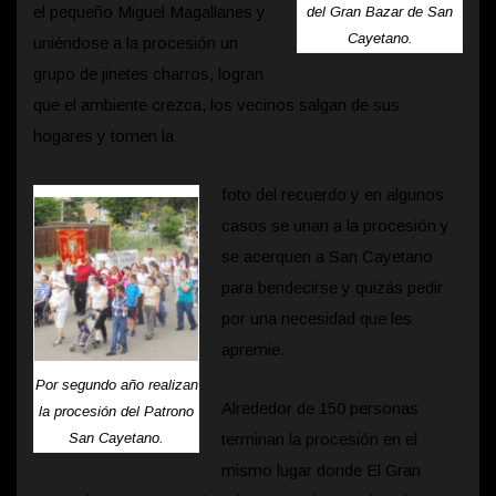
el pequeño Miguel Magallanes y
del Gran Bazar de San
Cayetano.
uniéndose a la procesión un
grupo de jinetes charros, logran
que el ambiente crezca, los vecinos salgan de sus
hogares y tomen la
foto del recuerdo y en algunos
casos se unan a la procesión y
se acerquen a San Cayetano
para bendecirse y quizás pedir
por una necesidad que les
apremie.
Por segundo año realizan
Alrededor de 150 personas
la procesión del Patrono
San Cayetano.
terminan la procesión en el
mismo lugar donde El Gran