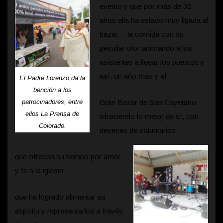
evento y que por más de 30
años ella ha estado muy ligada al
bazar… la comida con su
peculiar olor animando a los
asistentes a llegar los puestos y
así, un año más y el
El Padre Lorenzo da la
bención a los
patrocinadores, entre
Gran Bazar de San Cayetano
ellos La Prensa de
ofreciendo lo mejor de sí, con
Colorado.
decenas de voluntarios
que ofrecen su tiempo por amor
y fe a la iglesia
que ha logrado alimentar su
espíritu y representarlos a través