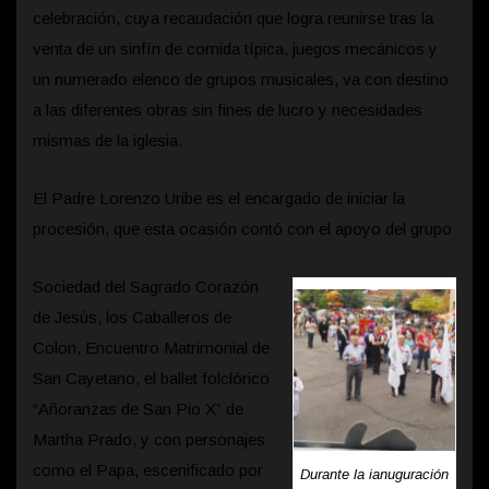
celebración, cuya recaudación que logra reunirse tras la
venta de un sinfín de comida típica, juegos mecánicos y
un numerado elenco de grupos musicales, va con destino
a las diferentes obras sin fines de lucro y necesidades
mismas de la iglesia.
El Padre Lorenzo Uribe es el encargado de iniciar la
procesión, que esta ocasión contó con el apoyo del grupo
Sociedad del Sagrado Corazón
de Jesús, los Caballeros de
Colon, Encuentro Matrimonial de
San Cayetano, el ballet folclórico
“Añoranzas de San Pio X” de
Martha Prado, y con personajes
como el Papa, escenificado por
Durante la ianuguración