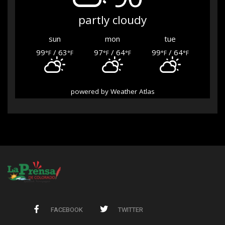
partly cloudy
sun
mon
tue
99
/ 63
97
/ 64
99
/ 64
°F
°F
°F
°F
°F
°F
powered by
Weather Atlas
FACEBOOK
TWITTER