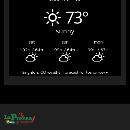
73°
sunny
sat
sun
mon
102
/ 64
99
/ 64
99
/ 63
°F
°F
°F
°F
°F
°F
Brighton, CO
weather forecast for tomorrow ▸