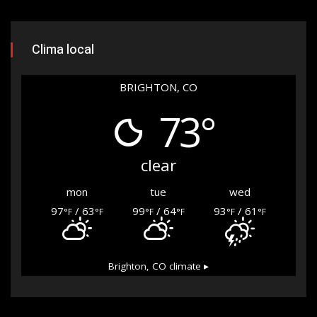
Clima local
BRIGHTON, CO
73°
clear
mon
tue
wed
97
/ 63
99
/ 64
93
/ 61
°F
°F
°F
°F
°F
°F
Brighton, CO
climate ▸