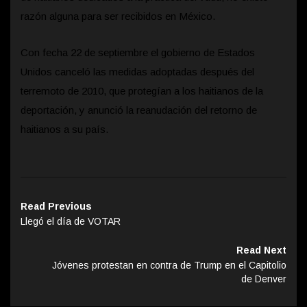
razón alguna para ser recibidos en México.
Con fecha 22 de septiembre el gobierno de Estados
Unidos canceló las medidas adoptadas después del
terremoto de 2010, que protegían a los haitianos de la
deportación, y anunció la reanudación del retorno de
haitianos a su país.
Read Previous
Llegó el día de VOTAR
Read Next
Jóvenes protestan en contra de Trump en el Capitolio
de Denver