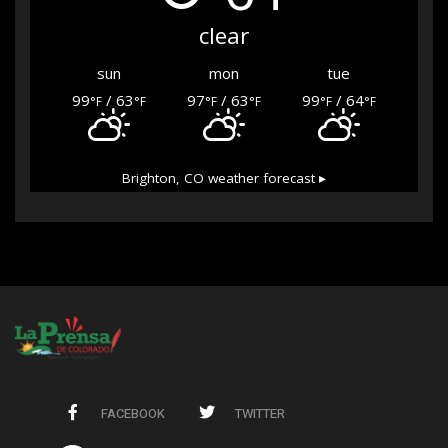
clear
sun
mon
tue
99
/ 63
97
/ 63
99
/ 64
°F
°F
°F
°F
°F
°F
Brighton, CO
weather forecast ▸
FACEBOOK
TWITTER