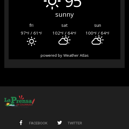
95°
sunny
fri
sat
sun
97
/ 61
102
/ 64
100
/ 64
°F
°F
°F
°F
°F
°F
powered by
Weather Atlas
FACEBOOK
TWITTER