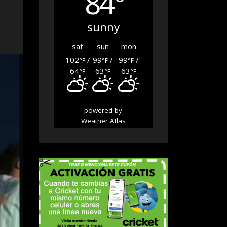
84°
sunny
sat
sun
mon
102
/
99
/
99
/
°F
°F
°F
64
63
63
°F
°F
°F
powered by
Weather Atlas