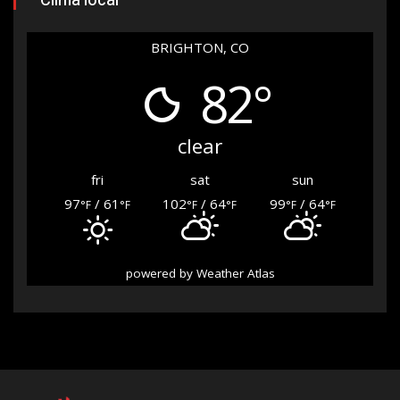
Clima local
BRIGHTON, CO
82°
clear
fri
sat
sun
97
/ 61
102
/ 64
99
/ 64
°F
°F
°F
°F
°F
°F
powered by
Weather Atlas