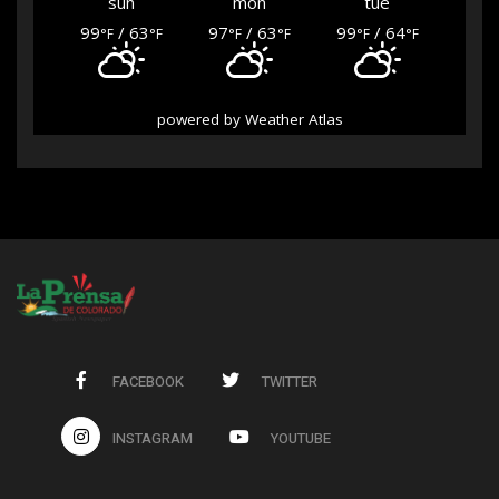
sun
mon
tue
99
/ 63
97
/ 63
99
/ 64
°F
°F
°F
°F
°F
°F
powered by
Weather Atlas
FACEBOOK
TWITTER
INSTAGRAM
YOUTUBE