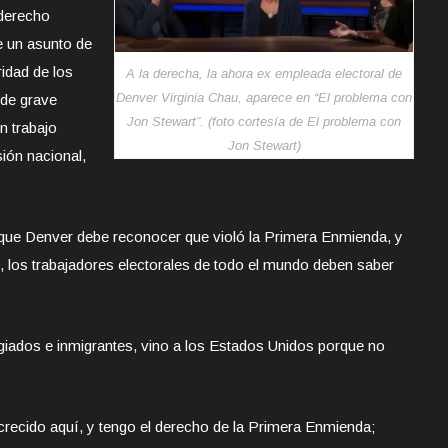
 derecho
e un asunto de
ridad de los
A la derecha, la ahora ex empleada electoral de
Denver Virginia Chau, aparece en “El problema con
 de grave
Jon Stewart”. (foto cortesía de El problema con
n trabajo
Jon Stewart)
sión nacional,
que Denver debe reconocer que violó la Primera Enmienda, y
, los trabajadores electorales de todo el mundo deben saber
ugiados e inmigrantes, vino a los Estados Unidos porque no
 crecido aquí, y tengo el derecho de la Primera Enmienda;