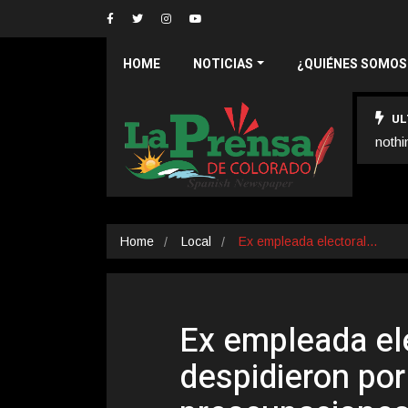
HOME
NOTICIAS
¿QUIÉNES SOMOS
UL
nothi
Home
Local
Ex empleada electoral…
Ex empleada ele
despidieron por