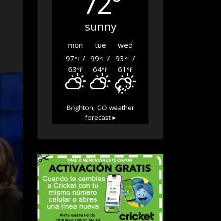
72°
sunny
mon
tue
wed
97
/
99
/
93
/
°F
°F
°F
63
64
61
°F
°F
°F
Brighton, CO
weather
forecast ▸