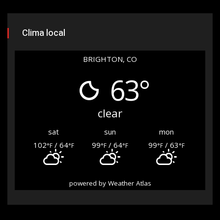
Clima local
BRIGHTON, CO
63°
clear
sat
sun
mon
102
/ 64
99
/ 64
99
/ 63
°F
°F
°F
°F
°F
°F
powered by
Weather Atlas