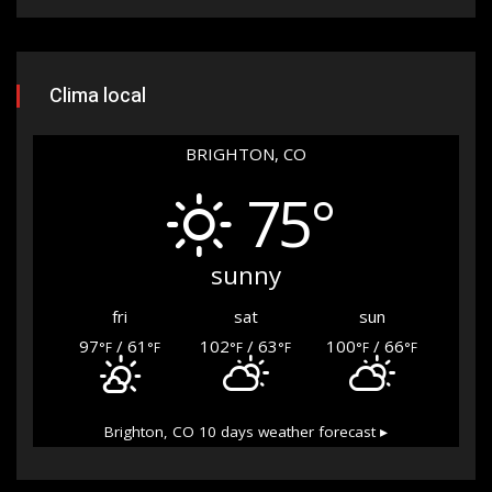
Clima local
BRIGHTON, CO
75°
sunny
fri
sat
sun
97
/ 61
102
/ 63
100
/ 66
°F
°F
°F
°F
°F
°F
Brighton, CO
10 days weather forecast ▸