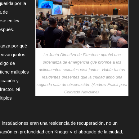
querida por la
a de
rse en ley
espués.
nanza por qué
 vivan juntos
La Junta Directiva de Firestone aprobó una
ordenanza de emergencia que prohíbe a los
ódigo de
delincuentes sexuales vivir juntos. Había tantos
tiene múltiples
residentes presentes que la ciudad abrió una
ficación y
segunda sala de observación. (Andrew Fraieli para
ractor. Ni
Colorado Newsline).
tiples
s instalaciones eran una residencia de recuperación, no un
ación en profundidad con Krieger y el abogado de la ciudad,