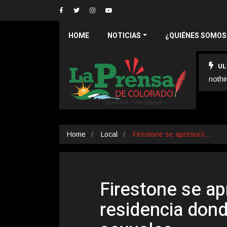
HOME
NOTICIAS
¿QUIÉNES SOMOS
UL
nothi
Home
Local
Firestone se apresuró…
Firestone se ap
residencia dond