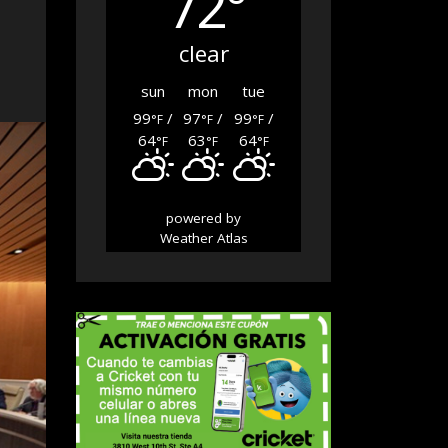
72°
clear
sun
mon
tue
99
/
97
/
99
/
°F
°F
°F
64
63
64
°F
°F
°F
powered by
Weather Atlas