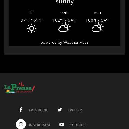
sunny
fri
sat
sun
97
/ 61
102
/ 64
100
/ 64
°F
°F
°F
°F
°F
°F
powered by
Weather Atlas
FACEBOOK
TWITTER
INSTAGRAM
YOUTUBE