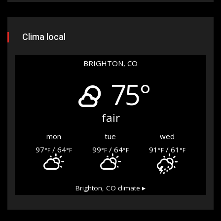
Clima local
BRIGHTON, CO
75°
fair
mon
tue
wed
97
/ 64
99
/ 64
91
/ 61
°F
°F
°F
°F
°F
°F
Brighton, CO
climate ▸