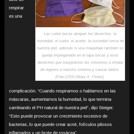
respirar
es una
Las cubre bocas atrapan los desechos, la
humedad, el sudor, el aceite, la suciedad cerca de
nuestra piel, además si usa maquillaje también se
queda impreganado en el tapa bocas y esos
desechos que traspiramos los volvemos a inhalar
de regreso a nuestro sistema y causar daños.
(Foto:LPDC/Mary A. Flores).
complicación. “Cuando respiramos o hablamos en las
máscaras, aumentamos la humedad, lo que termina
cambiando el PH natural de nuestra piel”, dijo Steiger.
“Esto puede provocar un crecimiento excesivo de
bacterias, lo que puede crear acné, folículos pilosos
inflamados y un brote de rosácea”.