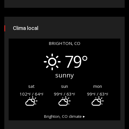
Clima local
BRIGHTON, CO
79°
sunny
sat
sun
mon
102
/ 64
99
/ 63
99
/ 63
°F
°F
°F
°F
°F
°F
Brighton, CO
climate ▸