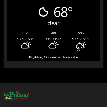
68°
clear
mon
tue
wed
97
/ 63
99
/ 64
93
/ 61
°F
°F
°F
°F
°F
°F
Brighton, CO
weather forecast ▸