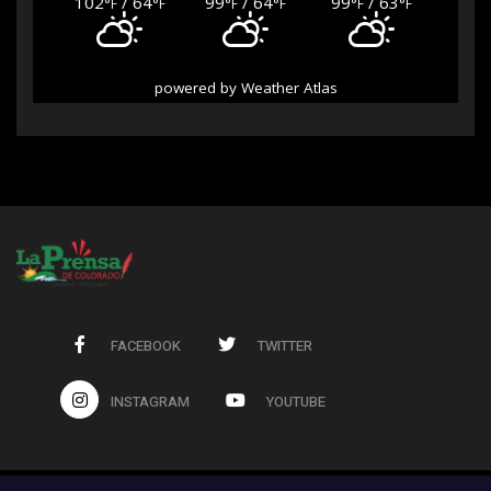
102
/ 64
99
/ 64
99
/ 63
°F
°F
°F
°F
°F
°F
powered by
Weather Atlas
FACEBOOK
TWITTER
INSTAGRAM
YOUTUBE