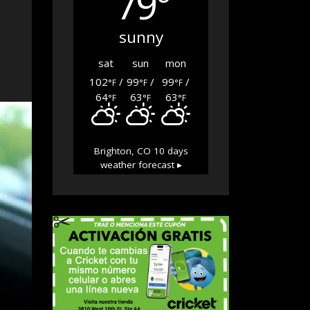
79°
sunny
sat
sun
mon
102
/
99
/
99
/
°F
°F
°F
64
63
63
°F
°F
°F
Brighton, CO
10 days
weather forecast ▸