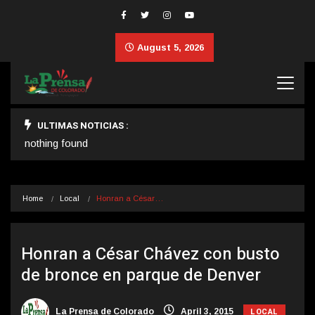
August 5, 2026
ULTIMAS NOTICIAS :
nothing found
Home
Local
Honran a César…
Honran a César Chávez con busto
de bronce en parque de Denver
LOCAL
La Prensa de Colorado
April 3, 2015