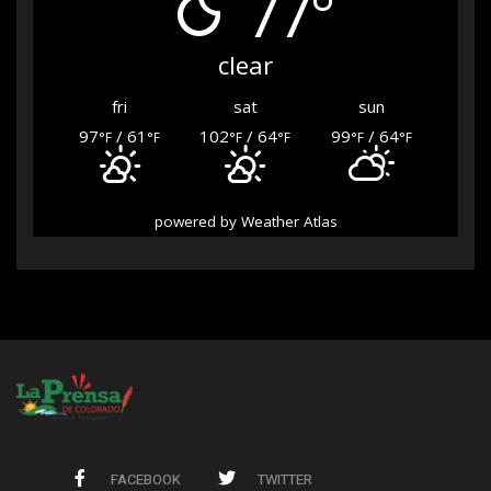
77°
clear
fri
sat
sun
97
/ 61
102
/ 64
99
/ 64
°F
°F
°F
°F
°F
°F
powered by
Weather Atlas
FACEBOOK
TWITTER