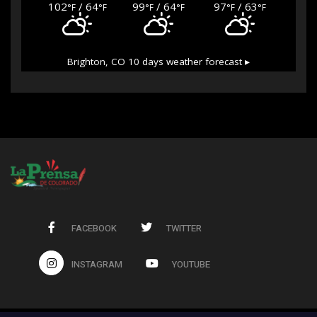
102
/ 64
99
/ 64
97
/ 63
°F
°F
°F
°F
°F
°F
Brighton, CO
10 days weather forecast ▸
FACEBOOK
TWITTER
INSTAGRAM
YOUTUBE