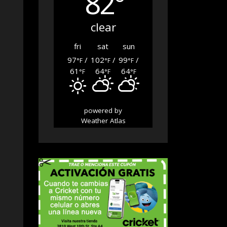
82°
clear
fri
sat
sun
97
/
102
/
99
/
°F
°F
°F
61
64
64
°F
°F
°F
powered by
Weather Atlas