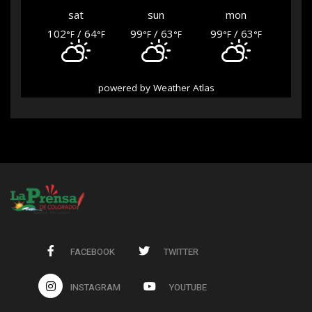
sat
sun
mon
102
/ 64
99
/ 63
99
/ 63
°F
°F
°F
°F
°F
°F
powered by
Weather Atlas
FACEBOOK
TWITTER
INSTAGRAM
YOUTUBE