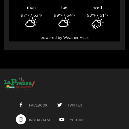
mon
tue
wed
97
/ 63
99
/ 64
93
/ 61
°F
°F
°F
°F
°F
°F
powered by
Weather Atlas
FACEBOOK
TWITTER
INSTAGRAM
YOUTUBE