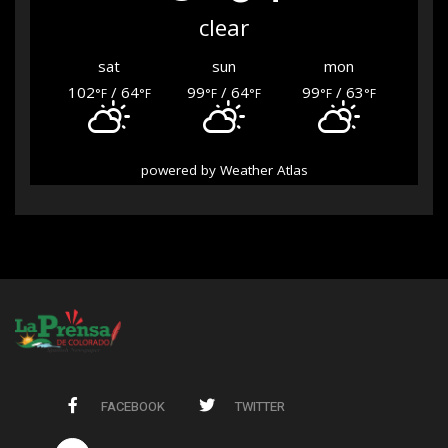
clear
sat
sun
mon
102
/ 64
99
/ 64
99
/ 63
°F
°F
°F
°F
°F
°F
powered by
Weather Atlas
FACEBOOK
TWITTER