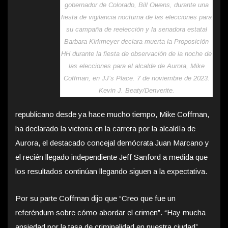
gobernador de Colorado, Bill Owens, durante una
fiesta de vigilancia nocturna de las elecciones para
su campaña de reelección y la senadora estatal
Barbara Kirkmeyer declara muerta la Proposición
HH durante la fiesta de observación de la noche de
las elecciones para el alcalde de Aurora, Mike
Coffman, en JJ’s Place. 7 de noviembre de 2023.
Kevin J. Beaty/Denverite.
republicano desde ya hace mucho tiempo, Mike Coffman,
ha declarado la victoria en la carrera por la alcaldía de
Aurora, el destacado concejal demócrata Juan Marcano y
el recién llegado independiente Jeff Sanford a medida que
los resultados continúan llegando siguen a la expectativa.
Por su parte Coffman dijo que “Creo que fue un
referéndum sobre cómo abordar el crimen”. “Hay mucha
ansiedad por la tasa de criminalidad en nuestra ciudad”.