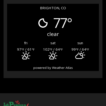
BRIGHTON, CO
77°
clear
fri
sat
sun
97
/ 61
102
/ 64
99
/ 64
°F
°F
°F
°F
°F
°F
powered by
Weather Atlas