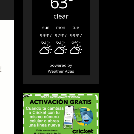
63°
clear
sun
mon
tue
99
/
97
/
99
/
°F
°F
°F
63
63
64
°F
°F
°F
powered by
Weather Atlas