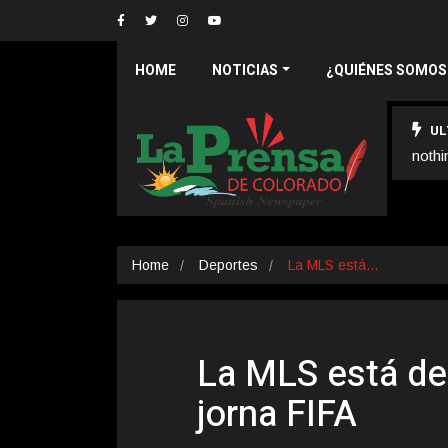
HOME
NOTICIAS
¿QUIÉNES SOMOS
UL
nothi
Home
Deportes
La MLS está…
La MLS está de
jorna FIFA