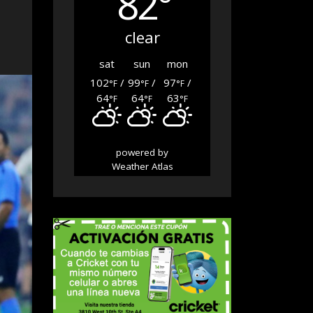
82°
clear
sat
sun
mon
102
/
99
/
97
/
°F
°F
°F
64
64
63
°F
°F
°F
powered by
Weather Atlas