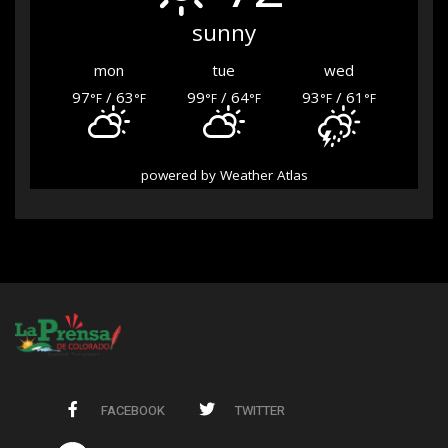
sunny
mon
tue
wed
97
/ 63
99
/ 64
93
/ 61
°F
°F
°F
°F
°F
°F
powered by
Weather Atlas
FACEBOOK
TWITTER