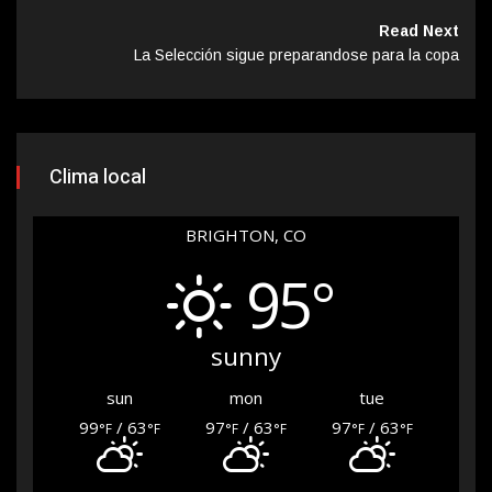
Read Next
La Selección sigue preparandose para la copa
Clima local
BRIGHTON, CO
95°
sunny
sun
mon
tue
99
/ 63
97
/ 63
97
/ 63
°F
°F
°F
°F
°F
°F