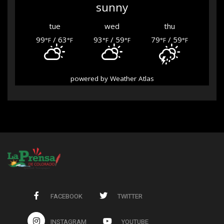
sunny
tue
wed
thu
99
/ 63
93
/ 59
79
/ 59
°F
°F
°F
°F
°F
°F
powered by
Weather Atlas
FACEBOOK
TWITTER
INSTAGRAM
YOUTUBE