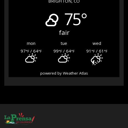
BRIGHTON, CO
75°
fair
mon
tue
wed
97
/ 64
99
/ 64
91
/ 61
°F
°F
°F
°F
°F
°F
powered by
Weather Atlas