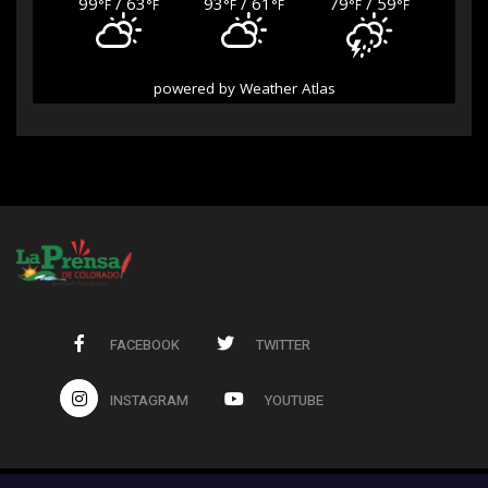
99
/ 63
93
/ 61
79
/ 59
°F
°F
°F
°F
°F
°F
powered by
Weather Atlas
FACEBOOK
TWITTER
INSTAGRAM
YOUTUBE