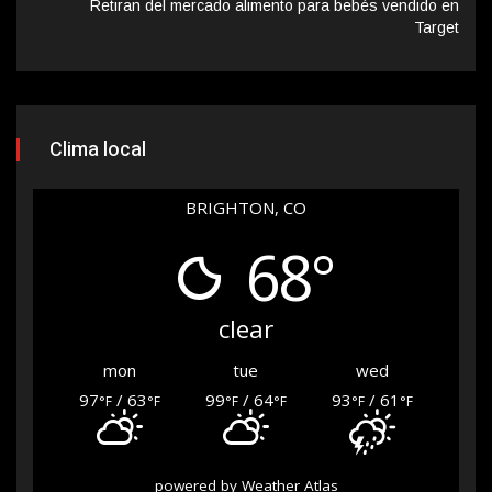
Retiran del mercado alimento para bebés vendido en
Target
Clima local
BRIGHTON, CO
68°
clear
mon
tue
wed
97
/ 63
99
/ 64
93
/ 61
°F
°F
°F
°F
°F
°F
powered by
Weather Atlas