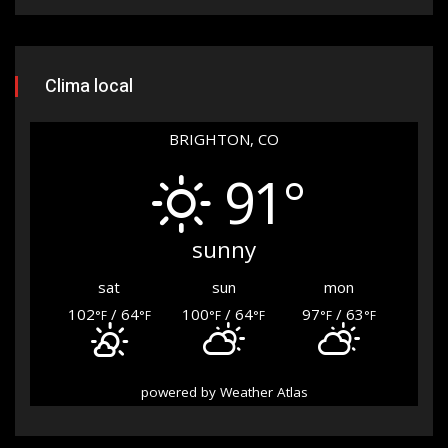
Clima local
BRIGHTON, CO
91°
sunny
sat
sun
mon
102
/ 64
100
/ 64
97
/ 63
°F
°F
°F
°F
°F
°F
powered by
Weather Atlas