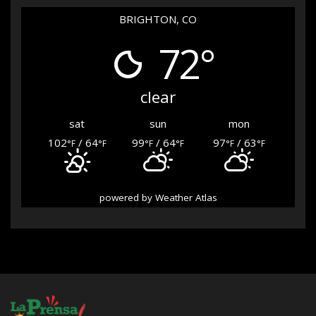
BRIGHTON, CO
72°
clear
sat
sun
mon
102
/ 64
99
/ 64
97
/ 63
°F
°F
°F
°F
°F
°F
powered by
Weather Atlas