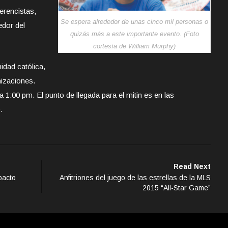
erencistas,
Se espera alrededor de unas cinco mil personas o
edor del
quizás más a este importante evento. (Foto
cortesía de William Murphy)
idad católica,
nizaciones.
a 1:00 pm. El punto de llegada para el mitin es en las
.
Read Next
pacto
Anfitriones del juego de las estrellas de la MLS
2015 “All-Star Game”