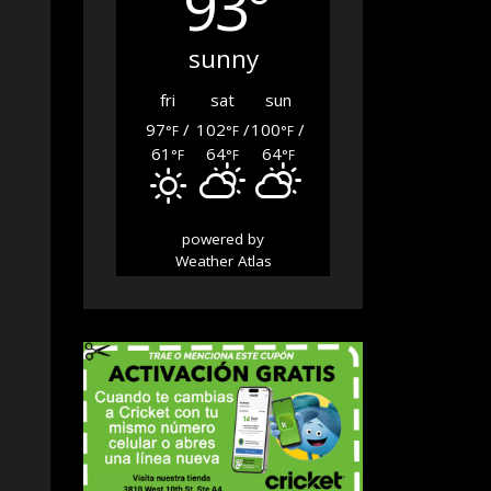
93°
sunny
fri
sat
sun
97
/
102
/
100
/
°F
°F
°F
61
64
64
°F
°F
°F
powered by
Weather Atlas