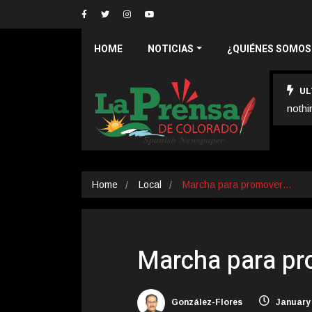
HOME
NOTICIAS
¿QUIÉNES SOMOS
UL
nothi
Home
Local
Marcha para promover…
Marcha para pro
González-Flores
January 