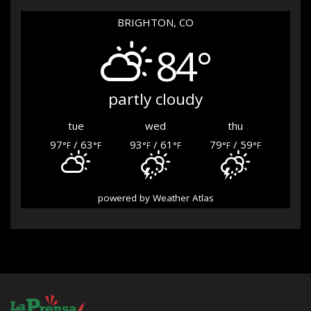
BRIGHTON, CO
84°
partly cloudy
tue
wed
thu
97
/ 63
93
/ 61
79
/ 59
°F
°F
°F
°F
°F
°F
powered by
Weather Atlas