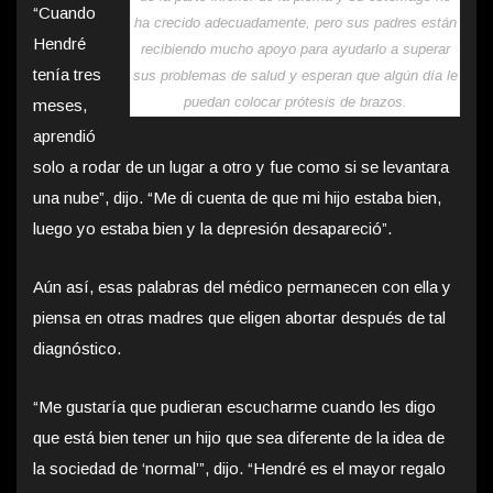
“Cuando
ha crecido adecuadamente, pero sus padres están
Hendré
recibiendo mucho apoyo para ayudarlo a superar
tenía tres
sus problemas de salud y esperan que algún día le
puedan colocar prótesis de brazos.
meses,
aprendió
solo a rodar de un lugar a otro y fue como si se levantara
una nube”, dijo. “Me di cuenta de que mi hijo estaba bien,
luego yo estaba bien y la depresión desapareció”.
Aún así, esas palabras del médico permanecen con ella y
piensa en otras madres que eligen abortar después de tal
diagnóstico.
“Me gustaría que pudieran escucharme cuando les digo
que está bien tener un hijo que sea diferente de la idea de
la sociedad de ‘normal’”, dijo. “Hendré es el mayor regalo