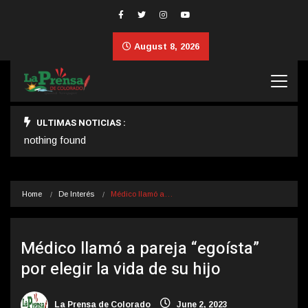
August 8, 2026
ULTIMAS NOTICIAS :
nothing found
Home
De Interés
Médico llamó a…
Médico llamó a pareja “egoísta”
por elegir la vida de su hijo
La Prensa de Colorado
June 2, 2023