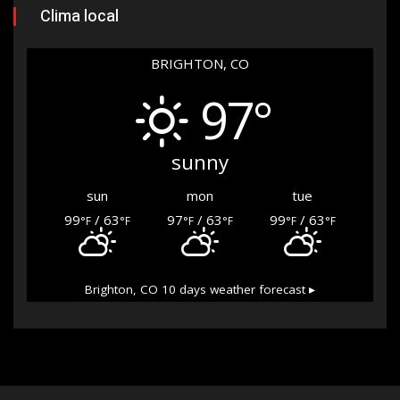
Clima local
BRIGHTON, CO
97°
sunny
sun
mon
tue
99
/ 63
97
/ 63
99
/ 63
°F
°F
°F
°F
°F
°F
Brighton, CO
10 days weather forecast ▸