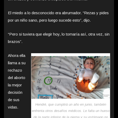
El miedo a lo desconocido era abrumador. “Rezas y pides
por un niño sano, pero luego sucede esto”, dijo.
“Pero si tuviera que elegir hoy, lo tomaría así, otra vez, sin
brazos”.
Ahora ella
llama a su
rechazo
del aborto
la mejor
decisión
de sus
Hendré, que cumplirá un año en junio, también
vidas.
enfrenta otros desafíos médicos. Le falta un hueso
de la parte inferior de la pierna y su estómago no