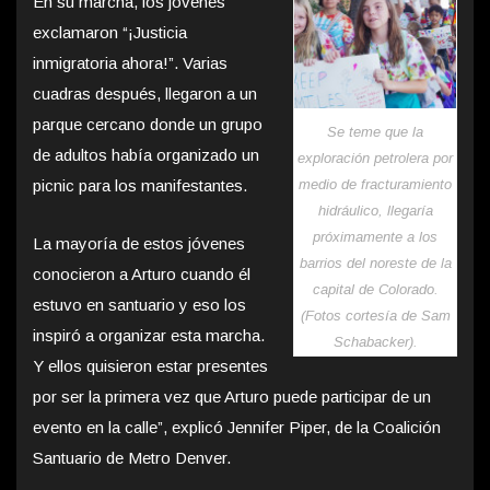
En su marcha, los jóvenes
exclamaron “¡Justicia
inmigratoria ahora!”. Varias
cuadras después, llegaron a un
parque cercano donde un grupo
Se teme que la
de adultos había organizado un
exploración petrolera por
picnic para los manifestantes.
medio de fracturamiento
hidráulico, llegaría
próximamente a los
La mayoría de estos jóvenes
barrios del noreste de la
conocieron a Arturo cuando él
capital de Colorado.
estuvo en santuario y eso los
(Fotos cortesía de Sam
inspiró a organizar esta marcha.
Schabacker).
Y ellos quisieron estar presentes
por ser la primera vez que Arturo puede participar de un
evento en la calle”, explicó Jennifer Piper, de la Coalición
Santuario de Metro Denver.