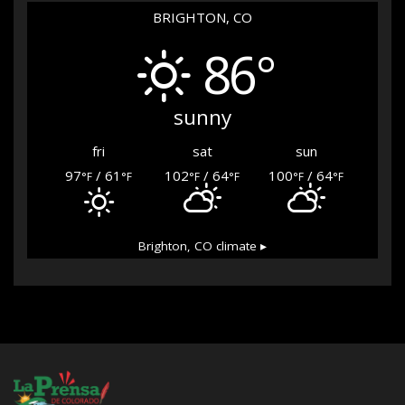
BRIGHTON, CO
86°
sunny
fri
sat
sun
97
/ 61
102
/ 64
100
/ 64
°F
°F
°F
°F
°F
°F
Brighton, CO
climate ▸