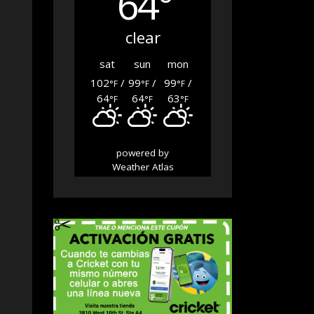
64°
clear
sat
sun
mon
102
/
99
/
99
/
°F
°F
°F
64
64
63
°F
°F
°F
powered by
Weather Atlas