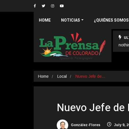
HOME
NOTICIAS
¿QUIÉNES SOMOS
UL
nothi
Home
Local
Nuevo Jefe de…
Nuevo Jefe de 
González-Flores
July 9, 