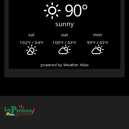
90°
sunny
sat
sun
mon
102
/ 64
100
/ 63
99
/ 63
°F
°F
°F
°F
°F
°F
powered by
Weather Atlas